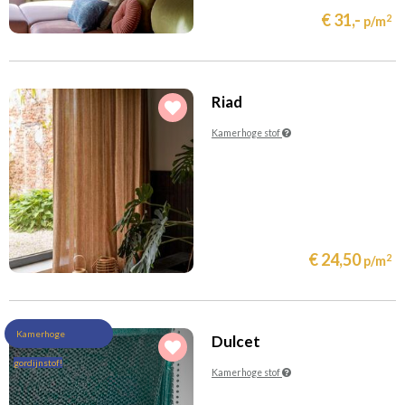
Lime
Mint
€ 31,-
2
p/m
(15)
(101)
Multicolor
Naturel
(142)
(109)
Oker/Goud
Oranje
(101)
(180)
Petrol
Rood
Riad
(117)
(93)
Roze
Taupe
Kamerhoge stof
(83)
(1)
Terracotta
Transparant
(88)
(77)
Turquoise
Violet/Paars/Lila
(52)
(183)
Wit
Zand
(39)
Zwart
€ 24,50
2
p/m
Filteren
Kamerhoge
Dulcet
gordijnstof!
Kamerhoge stof