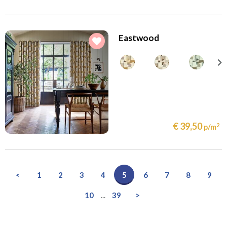
Eastwood
€ 39,50
2
p/m
<
1
2
3
4
5
6
7
8
9
10
...
39
>