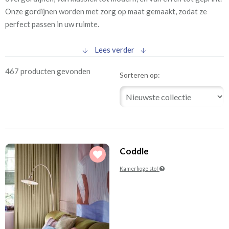
(293)
circa 2-3 weken
Onze gordijnen worden met zorg op maat gemaakt, zodat ze
(30)
circa vanaf 4 weken
perfect passen in uw ruimte.
2
Prijs per m
Lees verder
€
tot
467 producten gevonden
Sorteren op:
Kleur
(74)
(16)
Antraciet
Babyblauw
(21)
(190)
Babyroze
Blauw
(36)
(88)
Bordeaux
Brons
Coddle
(126)
(86)
Bruin
Ecru
Kamerhoge stof
(49)
(80)
Fuchsia
Geel
(143)
(109)
Grijs
Grijs (zilver)
(235)
(129)
Groen
Lichtblauw
(18)
(54)