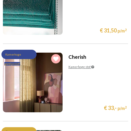
€ 31,50
2
p/m
Kamerhoge
Cherish
gordijnstof!
Kamerhoge stof
€ 33,-
2
p/m