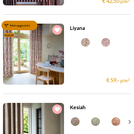
€ 42,50
2
p/m
Met opgestikt
Liyana
motief
€ 59,-
2
p/m
Kesiah