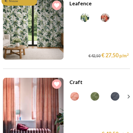
Nieuw
Leafence
€ 27,50
2
p/m
€ 42,50
Craft