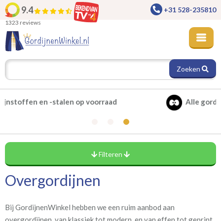
9.4
+31 528-235810
1323 reviews
Zoeken
Alle gordijnen verduisterend leverbaar
Filteren
Overgordijnen
Levertijd
(4)
circa binnen één week
Bij GordijnenWinkel hebben we een ruim aanbod aan
(137)
circa 1-2 weken
overgordijnen, van klassiek tot modern, en van effen tot geprint.