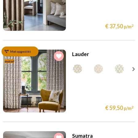
€ 37,50
2
p/m
Met opgestikt
Lauder
motief
€ 59,50
2
p/m
Sumatra