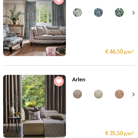
€ 46,50
2
p/m
Arlen
€ 35,50
2
p/m