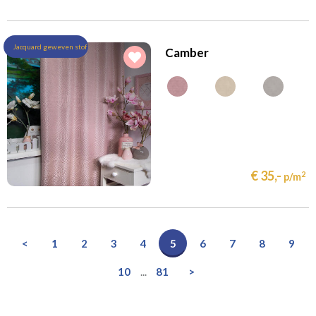
Jacquard geweven stof
Camber
€ 35,-
2
p/m
<
1
2
3
4
5
6
7
8
9
10
...
81
>