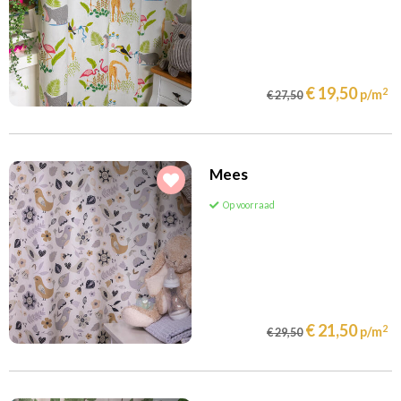
2
Prijs per m
€
tot
€ 19,50
2
p/m
€ 27,50
Kleur
(32)
(73)
Antraciet
Babyblauw
(71)
(355)
Babyroze
Blauw
Mees
(5)
(16)
Bordeaux
Brons
Op voorraad
(74)
(95)
Bruin
Ecru
(88)
(175)
Fuchsia
Geel
(144)
(46)
Grijs
Grijs (zilver)
(318)
(178)
Groen
Lichtblauw
(49)
(42)
€ 21,50
Lime
Mint
2
p/m
€ 29,50
(159)
(57)
Multicolor
Naturel
(44)
(157)
Oker/Goud
Oranje