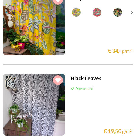
€ 34,-
2
p/m
Black Leaves
Op voorraad
€ 19,50
2
p/m