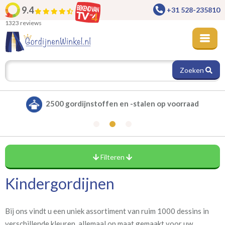
9.4
+31 528-235810
1323 reviews
Zoeken
Alle gordijnen verduisterend leverbaar
Filteren
Kindergordijnen
Stijlen gordijnenwinkel
(15)
Bloem en bladmotieven
Bij ons vindt u een uniek assortiment van ruim 1000 dessins in
(6)
Grafisch
verschillende kleuren, allemaal op maat gemaakt voor uw