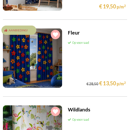
(26)
Retro
€ 19,50
2
p/m
(24)
Ruitjes
(66)
Sterren
AANBIEDING!
Fleur
(45)
Stippen
(45)
Strepen
Op voorraad
(27)
Effen
Kindergordijnen per kamer
(31)
Woonkamer
Levertijd
(175)
Kinderkamer
€ 13,50
2
p/m
€ 28,50
(30)
circa binnen één week
(775)
circa 1-2 weken
(170)
circa 2-3 weken
Wildlands
(4)
circa vanaf 4 weken
Op voorraad