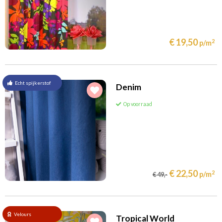
€ 19,50
2
p/m
Echt spijkerstof
Denim
Op voorraad
€ 22,50
2
p/m
€ 49,-
Velours
Tropical World