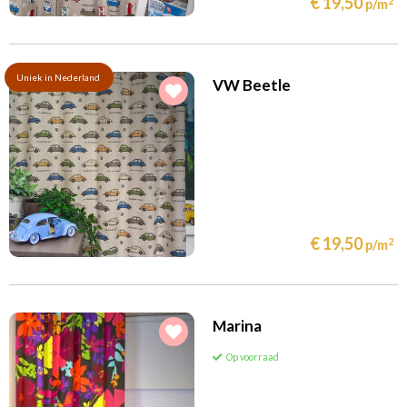
€ 19,50
2
p/m
Uniek in Nederland
VW Beetle
€ 19,50
2
p/m
Marina
Op voorraad