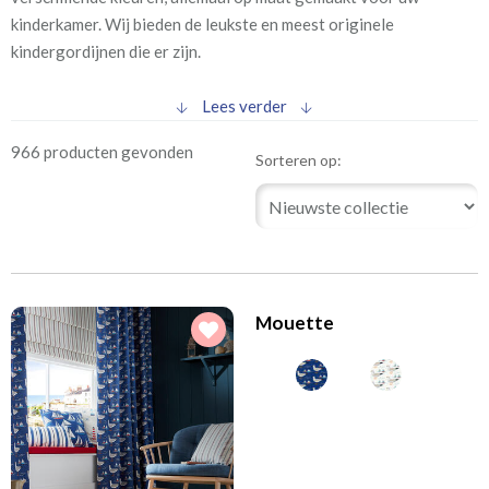
(3)
Eigentijds
kinderkamer. Wij bieden de leukste en meest originele
(4)
Industrieel
kindergordijnen die er zijn.
(2)
Chique
Lees verder
(113)
Kidsproof
(3)
Klassiek
966 producten gevonden
Sorteren op:
(3)
Modern
(22)
Retro
(7)
Romantisch
(16)
Scandinavisch
Mouette
(14)
Verduisterende gordijnen
Motieven kindergordijnen
(172)
Bloem en bladmotieven
(19)
Fantasy
(32)
Hartjes