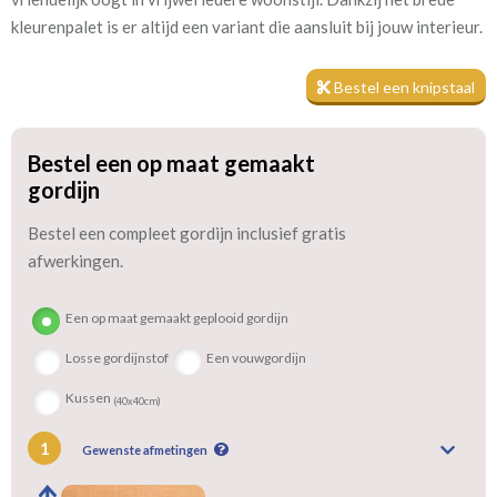
de meeste gevallen wordt het staaltje dezelfde dag nog
kleurenpalet is er altijd een variant die aansluit bij jouw interieur.
verzonden. Heb je vragen over deze stof of over
maatwerkopties? Neem gerust contact met mij op. Ik denk graag
Bestel een knipstaal
met je mee en kan meestal direct verder helpen.
Bestel een op maat gemaakt
gordijn
Bestel een compleet gordijn inclusief gratis
afwerkingen.
Een op maat gemaakt geplooid gordijn
Losse gordijnstof
Een vouwgordijn
Kussen
(40x40cm)
1
Gewenste afmetingen