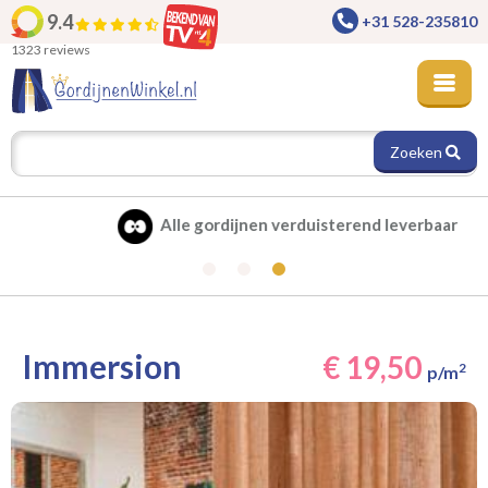
9.4
+31 528-235810
1323 reviews
Zoeken
Alle gordijnen verduisterend leverbaar
Immersion
€ 19,50
2
p/m