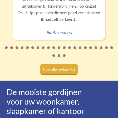
€34,95 per stuk
Rails
Roede
Half verduisterend
Volledige verduisterend
Erald
,
Zeist
(wave plooi)
(tunnel)
Roede
(dubbele tunnel)
Naar alle reviews
De mooiste gordijnen
voor uw woonkamer,
slaapkamer of kantoor