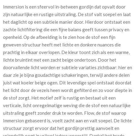
Immersion is een sfeervol in-between gordijn dat opvalt door
Artikelnummer
Bm_ Flow - Immersion
zijn natuurlijke en rustige uitstraling. De stof valt soepel en laat
het daglicht op een subtiele manier door. Hierdoor ontstaat een
Kamerhoog
320 cm
zachte lichtfiltering die een fijne balans geeft tussen privacy en
openheid. Op de afbeelding is te zien hoe de stof een fijn
Meestal eerder, maar houd
circa 2-3 weken
geweven structuur heeft met lichte en donkere nuances die
rekening met
prachtig in elkaar overlopen. De kleur toont zich als een warme,
lichte bruintint met een zacht beige ondertoon. Door het
Materiaal:
Polyester
doorvallende licht worden er subtiele variaties zichtbaar: hier en
Bijzonderheden
Kamerhoog 320cm!
daar zie je bijna goudachtige schakeringen, terwijl andere delen
juist wat koeler beige ogen. Dit levendige spel ontstaat doordat
het licht door de vezels heen wordt gefilterd en zo voor diepte in
de stof zorgt. Het motief zelf is rustig en bestaat uit een
verticale, licht onregelmatige weving die de stof een natuurlijke
uitstraling geeft zonder druk te worden. Flow, de stof waarop
Wil je eerst beoordelen hoe Immersion aanvoelt en hoe de kleur
Immersion gebaseerd is, voelt zacht aan en valt soepel. De lichte
in jouw ruimte uitkomt? Dan kun je eenvoudig een knipstaal
structuur zorgt ervoor dat het gordijn prettig aanvoelt en
aanvragen. Zo kun je thuis rustig de textuur en tint bekijken. In
vriendelijk oogt in vrijwel iedere woonstijl. Dankzij het brede