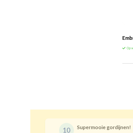
Embr
Op 
Supermooie gordijnen!
10