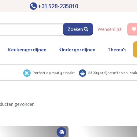
+31 528-235810
Zoeken
Wensenlijst
Keukengordijnen
Kindergordijnen
Thema's
Perfect op maat gemaakt
2500 gordijnstoffen en -stal
oducten gevonden