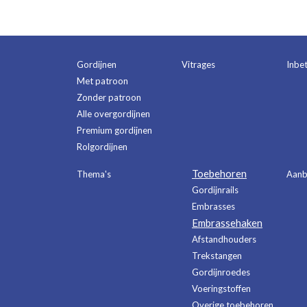
Gordijnen
Vitrages
Inbe
Met patroon
Zonder patroon
Alle overgordijnen
Premium gordijnen
Rolgordijnen
Toebehoren
Thema's
Aanb
Gordijnrails
Embrasses
Embrassehaken
Afstandhouders
Trekstangen
Gordijnroedes
Voeringstoffen
Overige toebehoren