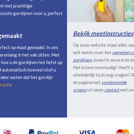
nt met prachtige
oiste gordijnen voor u, perfect
Bekijk meetinstructies
 gemaakt
Op onze website staat alles wa
rfect op maat gemaakt. In ons
wilt weten over het
opmeten v
arenlang in het vak zitten. Met
gordijnen
, zowel in woord als b
hoe u de gordijnen het liefst op
Het is heel eenvoudig! Heeft u
 automatisch hoeveel stof u
uiteindelijk toch nog vragen? B
Zeker weten dat het gordijn
de pagina met
veelgestelde
ructie
.
vragen
of neem
contact
met on