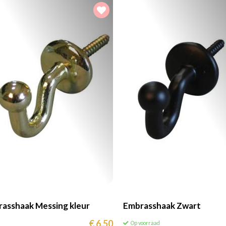
asshaak Messing kleur
Embrasshaak Zwart
€ 6,50
Op voorraad