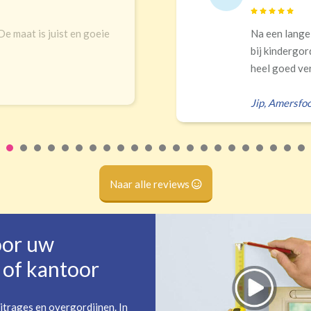
 De maat is juist en goeie
Na een lange
bij kindergor
heel goed ver
Jip
,
Amersfoo
Naar alle reviews
oor uw
of kantoor
itrages en overgordijnen. In