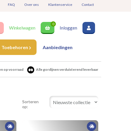
FAQ
Over ons
Klantenservice
Contact
0
Winkelwagen
Inloggen
Toebehoren
Aanbiedingen
en op voorraad
Alle gordijnen verduisterend leverbaar
Sorteren
op: