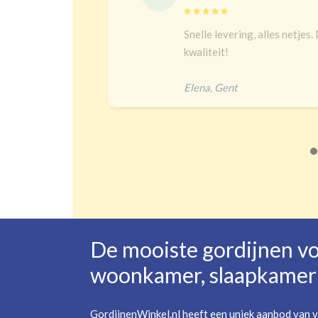
delijk
Snelle levering, alles netjes.
 een heel
kwaliteit!
Elena
,
Gent
De mooiste gordijnen v
woonkamer, slaapkamer 
GordijnenWinkel.nl heeft een uniek aanbod van v