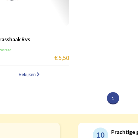
asshaak Rvs
voorraad
€ 5,50
Bekijken
1
Prachtige 
10