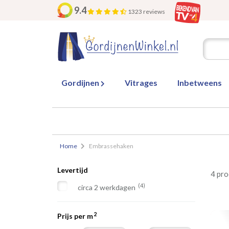
9.4
1323 reviews
Gordijnen
Vitrages
Inbetweens
Home
Embrassehaken
Levertijd
4 pr
(4)
circa 2 werkdagen
2
Prijs per m