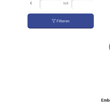
€
tot
Filteren
Embr