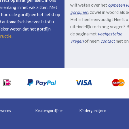
rfect op maat gemaakt. In ons
wilt weten over het
opmeten v
arenlang in het vak zitten. Met
gordijnen
, zowel in woord als b
hoe u de gordijnen het liefst op
Het is heel eenvoudig! Heeft u
 automatisch hoeveel stof u
uiteindelijk toch nog vragen? B
Zeker weten dat het gordijn
de pagina met
veelgestelde
ructie
.
vragen
of neem
contact
met on
tweens
Keukengordijnen
Kindergordijnen