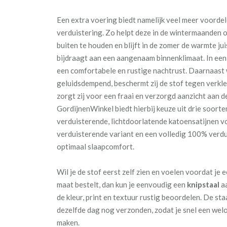
Een extra voering biedt namelijk veel meer voordel
verduistering. Zo helpt deze in de wintermaanden 
buiten te houden en blijft in de zomer de warmte jui
bijdraagt aan een aangenaam binnenklimaat. In een
een comfortabele en rustige nachtrust. Daarnaast
geluidsdempend, beschermt zij de stof tegen verkle
zorgt zij voor een fraai en verzorgd aanzicht aan d
GordijnenWinkel biedt hierbij keuze uit drie soort
verduisterende, lichtdoorlatende katoensatijnen vo
verduisterende variant en een volledig 100% verd
optimaal slaapcomfort.
Wil je de stof eerst zelf zien en voelen voordat je 
maat bestelt, dan kun je eenvoudig een
knipstaal
aa
de kleur, print en textuur rustig beoordelen. De s
dezelfde dag nog verzonden, zodat je snel een we
maken.