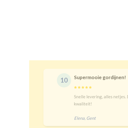
Supermooie gordijnen!
10
delijk
Snelle levering, alles netjes.
 een heel
kwaliteit!
Elena
,
Gent