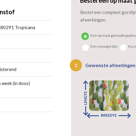
Bestel een op maat 
nstof
Bestel een compleet gordijn 
afwerkingen.
680291 Tropicana
Een op maat gemaakt geploo
Een vouwgordijn
Kus
Gewenste afmetinge
1
isterend
 week (in doos)