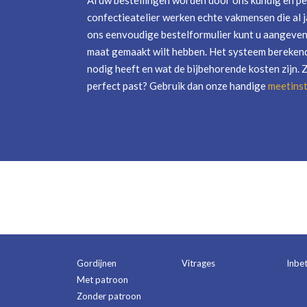
Al uw bestellingen worden door ons kundig en pe
confectieatelier werken echte vakmensen die al j
ons eenvoudige bestelformulier kunt u aangeven 
maat gemaakt wilt hebben. Het systeem berekend
nodig heeft en wat de bijbehorende kosten zijn. 
perfect past? Gebruik dan onze handige
meetinst
Gordijnen
Vitrages
Inbe
Met patroon
Zonder patroon