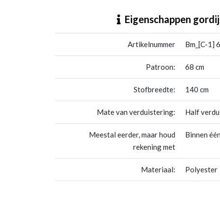
Bm_[C-1] 680291 Tropicana
Eigenschappen gordij
Artikelnummer
Bm_[C-1] 
Patroon:
68 cm
Stofbreedte:
140 cm
Mate van verduistering:
Half verdu
Meestal eerder, maar houd
Binnen één
rekening met
Materiaal:
Polyester