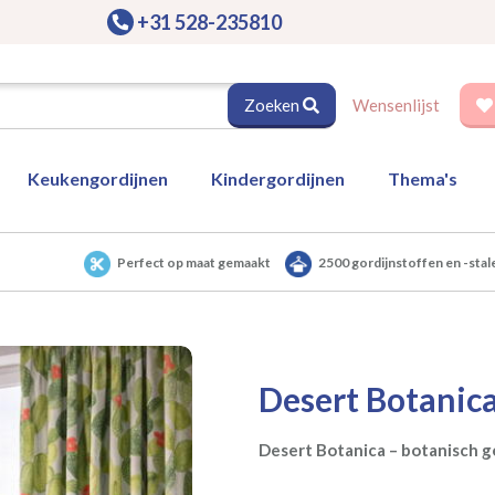
+31 528-235810
Zoeken
Wensenlijst
Keukengordijnen
Kindergordijnen
Thema's
Perfect op maat gemaakt
2500 gordijnstoffen en -stal
Desert Botanic
Desert Botanica – botanisch g