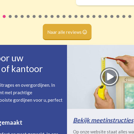
Naar alle reviews
oor uw
of kantoor
itrages en overgordijnen. In
nt met prachtige
oiste gordijnen voor u, perfect
Bekijk meetinstructies
 gemaakt
Op onze website staat alles wa