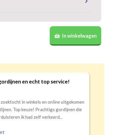
ede
Roede
nnel)
(dubbele tunnel)
nen? Geef door welk gordijn voor welke
cht
Banaanvormig
melden dat dan op de verpakking
(niet
art
Half
Volledige
per stuk
€34,95 per stuk
In winkelwagen
)
.
sterend
verduisterend
verduisterend
gordijnen en echt top service!
9
 zoektocht in winkels en online uitgekomen
dijnen. Top keuze! Prachtigs gordijnen die
duisteren Ik had zelf verkeerd...
rt