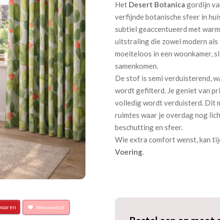
Het
Desert Botanica
gordijn va
verfijnde botanische sfeer in hu
subtiel geaccentueerd met warme
uitstraling die zowel modern als 
moeiteloos in een woonkamer, s
samenkomen.
De stof is semi verduisterend, w
wordt gefilterd. Je geniet van pr
volledig wordt verduisterd. Dit
ruimtes waar je overdag nog lic
beschutting en sfeer.
Wie extra comfort wenst, kan tij
Voering
.
waren
Wensenlijst