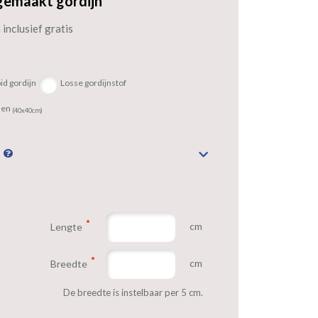
gemaakt gordijn
inclusief gratis
id gordijn
Losse gordijnstof
sen
(40x40cm)
n
cm
Lengte
cm
Breedte
De breedte is instelbaar per 5 cm.