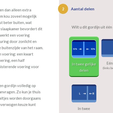
Aantal delen
2
en dan alleen extra
om kou zoveel mogelijk
st beter buiten, wat
Wilt u dit gordijn uit éé
 slaapkamer bevordert dit
 werkt een voering
uring door zonlicht en
e buitenzijde van het raam.
en voering: een kwart
ering, een half
Eén
In twee gelijke
uisterende voering voor
(links b
delen
een gordijn volledig op
nvragen. Zo kun je thuis
taaltjes worden doorgaans
loverwogen keuze kunt
In twee