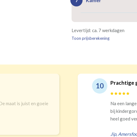
Kamer
7
Rails
Ro
(wave plooi)
(tu
Bestelt u meerdere gordij
Re
Geen
Levertijd: ca. 7 werkdagen
kamer is bestemd. Wij ver
Kw
Geen extra
€24,95 
verplicht, maar wel handig
Toon prijsberekening
verdui
verduistering
Prachtige 
10
 De maat is juist en goeie
Na een lange
bij kindergor
heel goed ver
Jip
,
Amersfoo