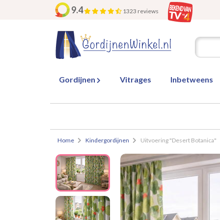
9.4
1323 reviews
Gordijnen
Vitrages
Inbetweens
Home
Kindergordijnen
Uitvoering "Desert Botanica"