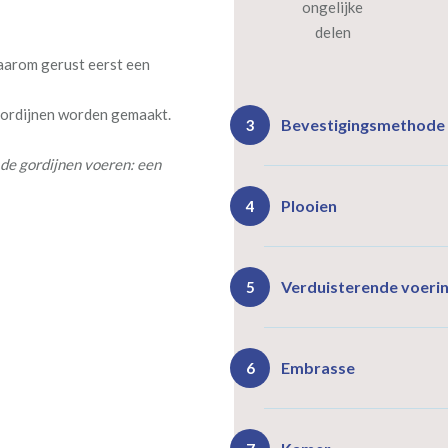
ongelijke
delen
daarom gerust eerst een
 gordijnen worden gemaakt.
Bevestigingsmethode
3
de gordijnen voeren: een
Plooien
4
Ro
Rails
Verduisterende voeri
5
(zeil
(incl. verstelbare
40
gordijnhaken)
Gevoerde gordijnen zorg
Vlind
Enkele plooi
Embrasse
6
(meest 
Daarnaast vormt een voe
isoleert kou, warmte en g