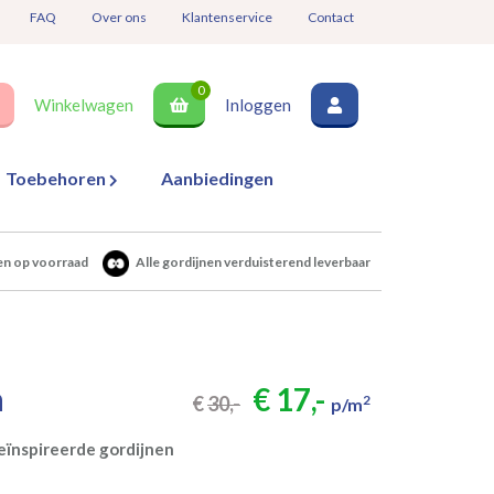
FAQ
Over ons
Klantenservice
Contact
0
Winkelwagen
Inloggen
Toebehoren
Aanbiedingen
en op voorraad
Alle gordijnen verduisterend leverbaar
a
€ 17,-
€
30,-
2
p/m
eïnspireerde gordijnen