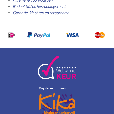
Bedenktijd en herroepingsrecht
Garantie, klachten en retourname