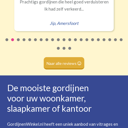
Half verduisterend
Volledige verduisterend
 verduisteren
Erald
,
Zeist
(wave plooi)
(tunnel)
Roede
(dubbele tunnel)
Naar alle reviews
De mooiste gordijnen
voor uw woonkamer,
slaapkamer of kantoor
GordijnenWinkel.nl heeft een uniek aanbod van vitrages en