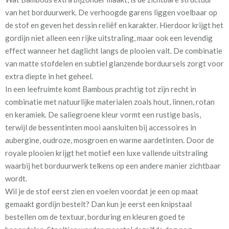
van het borduurwerk. De verhoogde garens liggen voelbaar op
de stof en geven het dessin reliëf en karakter. Hierdoor krijgt het
gordijn niet alleen een rijke uitstraling, maar ook een levendig
Voor extra isolatie en verduistering kan tijdens het bestelproces
effect wanneer het daglicht langs de plooien valt. De combinatie
de optie “Voering” aangevinkt worden. Een voering helpt in de
van matte stofdelen en subtiel glanzende borduursels zorgt voor
wintermaanden de kou zoveel mogelijk buiten te houden en
extra diepte in het geheel.
beperkt in de zomerperiode juist de warmte van buitenaf. In een
In een leefruimte komt Bambous prachtig tot zijn recht in
slaapkamer draagt dit bij aan een prettige nachtrust. Daarnaast
combinatie met natuurlijke materialen zoals hout, linnen, rotan
werkt een voering ook geluidsisolerend, helpt het verkleuring
en keramiek. De saliegroene kleur vormt een rustige basis,
door zonlicht te verminderen en zorgt het voor een fraai
terwijl de bessentinten mooi aansluiten bij accessoires in
buitenaanzicht.
aubergine, oudroze, mosgroen en warme aardetinten. Door de
royale plooien krijgt het motief een luxe vallende uitstraling
GordijnenWinkel heeft 3 soorten voering:
waarbij het borduurwerk telkens op een andere manier zichtbaar
wordt.
✱ kwart verduisterend lichtdoorlatend katoensatijn
Wil je de stof eerst zien en voelen voordat je een op maat
✱ half verduisterend
gemaakt gordijn bestelt? Dan kun je eerst een knipstaal
✱ 100% verduisterend
bestellen om de textuur, borduring en kleuren goed te