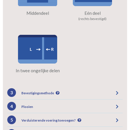
Middendeel
Eén deel
(rechts bevestigd)
In twee ongelijke delen
3
Bevestigingsmethode
4
Plooien
5
Verduisterende voering toevoegen?