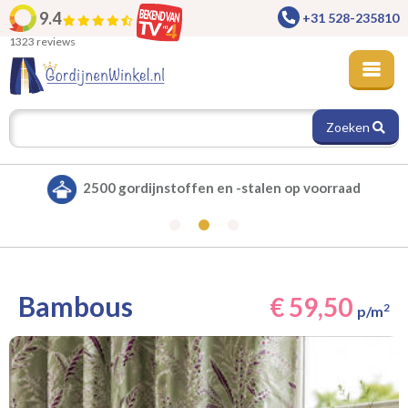
9.4
+31 528-235810
1323 reviews
Zoeken
Alle gordijnen verduisterend leverbaar
Bambous
€ 59,50
2
p/m