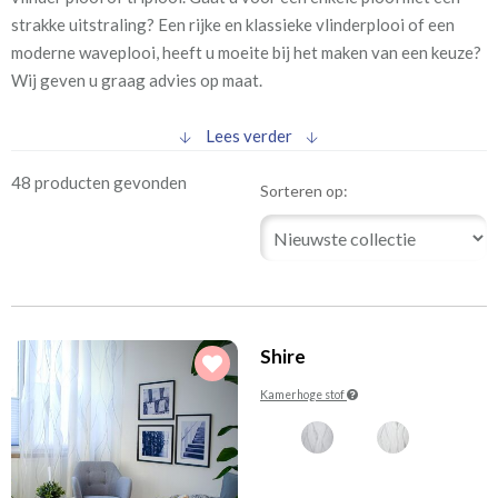
(34)
circa 2-3 weken
strakke uitstraling? Een rijke en klassieke vlinderplooi of een
(1)
circa vanaf 4 weken
moderne waveplooi, heeft u moeite bij het maken van een keuze?
Wij geven u graag advies op maat.
2
Prijs per m
Lees verder
€
tot
48 producten gevonden
Sorteren op:
Kleur
(3)
(3)
Antraciet
Babyroze
(6)
(1)
Blauw
Bordeaux
(4)
(3)
Brons
Bruin
Shire
(9)
(3)
Ecru
Fuchsia
(1)
(7)
Geel
Grijs
Kamerhoge stof
(6)
(9)
Grijs (zilver)
Groen
(4)
(1)
Lichtblauw
Lime
(1)
(1)