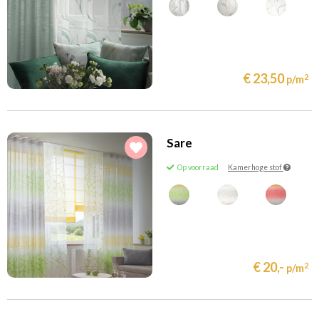
€ 23,50
2
p/m
Sare
Op voorraad
Kamerhoge stof
€ 20,-
2
p/m