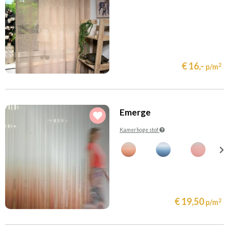
€ 16,-
2
p/m
Emerge
Kamerhoge stof
€ 19,50
2
p/m