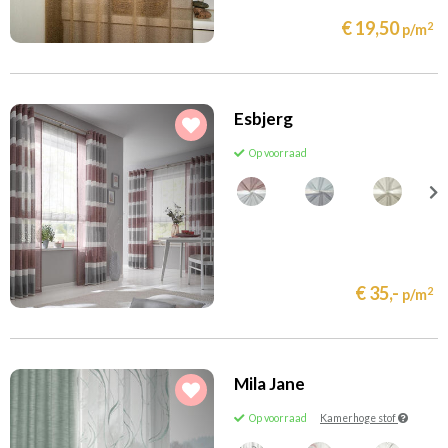
€ 19,50
2
p/m
Esbjerg
Op voorraad
€ 35,-
2
p/m
Mila Jane
Op voorraad
Kamerhoge stof