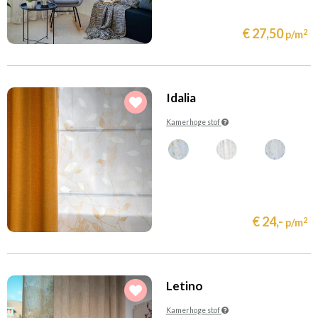
Mint
Multicolor
(10)
(4)
Naturel
Oker/Goud
€ 27,50
2
p/m
(2)
(1)
Oranje
Petrol
(2)
(7)
Rood
Roze
(7)
(5)
Taupe
Terracotta
Idalia
(11)
(12)
Transparant
Wit
Kamerhoge stof
(15)
(2)
Zand
Zwart
Filteren
€ 24,-
2
p/m
Letino
Kamerhoge stof