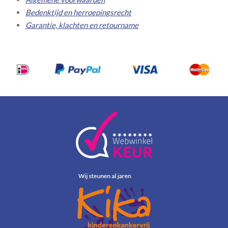
Bedenktijd en herroepingsrecht
Garantie, klachten en retourname