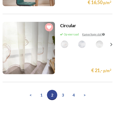
€ 16,50
2
p/m
Circular
Op voorraad
Kamerhoge stof
€ 21,-
2
p/m
<
1
2
3
4
>