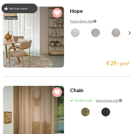
Van het merk
Hope
Eijffinger
Kamerhoge stof
€ 29,-
2
p/m
Chain
Op voorraad
Kamerhoge stof