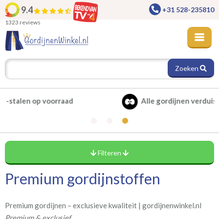
9.4
+31 528-235810
1323 reviews
Zoeken
Alle gordijnen verduisterend leverbaar
Filteren
Premium gordijnstoffen
Levertijd
(24)
circa 1-2 weken
Premium gordijnen – exclusieve kwaliteit | gordijnenwinkel.nl
(19)
circa 2-3 weken
Premium & exclusief