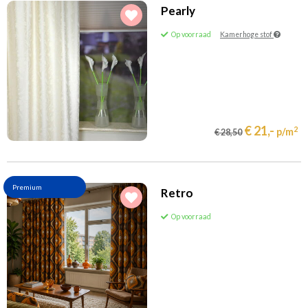
Pearly
Op voorraad
Kamerhoge stof
€ 21,-
2
p/m
€ 28,50
Premium
Retro
Op voorraad