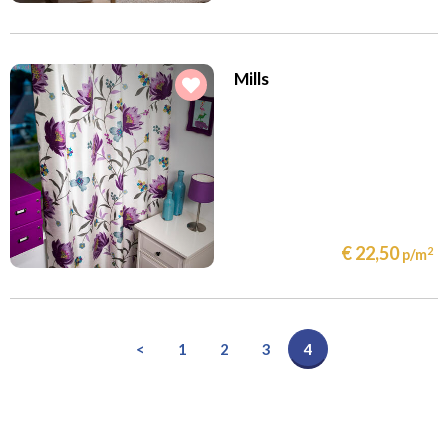
Mills
€ 22,50
2
p/m
<
1
2
3
4