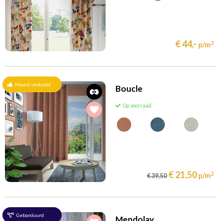
€ 44,-
2
p/m
Meest verkocht
Boucle
Op voorraad
€ 21,50
2
p/m
€ 39,50
Geborduurd
Mendolay