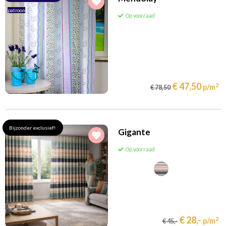
patroon
Op voorraad
€ 47,50
2
p/m
€ 78,50
Bijzonder exclusief!
Gigante
Op voorraad
€ 28,-
2
p/m
€ 45,-