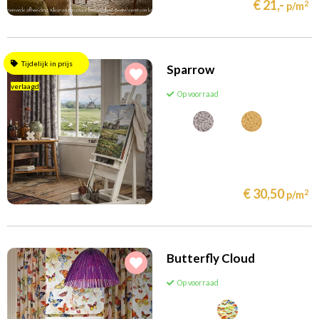
€ 21,-
2
p/m
Tijdelijk in prijs
Sparrow
verlaagd
Op voorraad
€ 30,50
2
p/m
Butterfly Cloud
Op voorraad